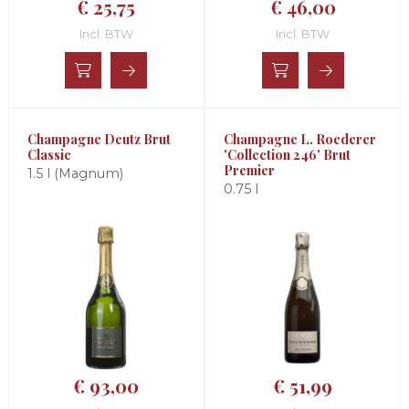
€ 25,75
€ 46,00
Incl. BTW
Incl. BTW
Champagne Deutz Brut
Champagne L. Roederer
Classic
'Collection 246' Brut
Premier
1.5 l (Magnum)
0.75 l
€ 93,00
€ 51,99