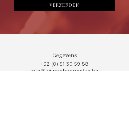
Gegevens
+32 (0) 51 30 59 88
info@wijnenhenripetre.be
Locatie
Izegemsestraat 5
8860 Lendelede
Openingsuren vandaag:
08:30 - 12:00 & 13:30 - 18:00