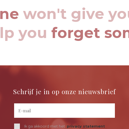
ine
won't give yo
elp you
forget so
Schrijf je in op onze nieuwsbrief
Ik ga akkoord met het
privacy statement