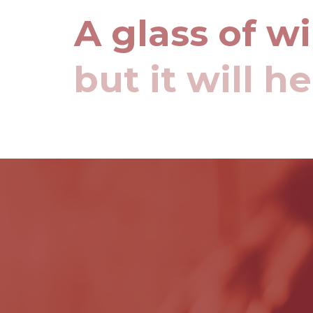
A glass of w
but it will h