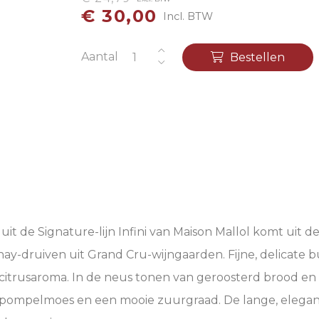
€ 30,00
Incl. BTW
Aantal
Bestellen
it de Signature-lijn
Infini
van Maison Mallol komt uit de
nay-druiven uit Grand Cru-wijngaarden. Fijne, delicate
nd citrusaroma. In de neus tonen van geroosterd brood en b
n pompelmoes en een mooie zuurgraad. De lange, elega