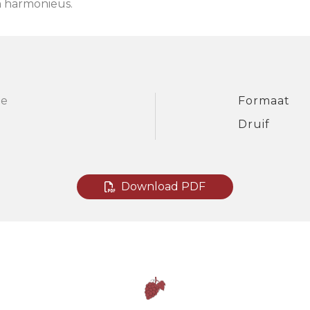
n harmonieus.
e
Formaat
Druif
Download PDF