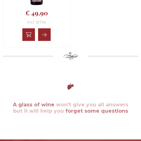
€ 49,90
Incl. BTW
A glass of wine
won't give you all answers
but it will help you
forget some questions